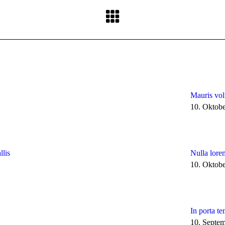
Nächster
Beitrag:
Mauris vol
10. Oktob
llis
Nulla lore
10. Oktob
In porta te
10. Septe