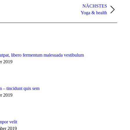
NÄCHSTES
Yoga & health
utpat, libero fermentum malesuada vestibulum
er 2019
m – tincidunt quis sem
er 2019
mpor velit
mber 2019